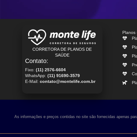
Planos
Pl
Pl
CORRETORA DE PLANOS DE
SAÚDE
Pl
Contato:
Pr
Fixo:
(11) 2576-6604
Co
WhatsApp:
(11) 91690-3579
E-Mail:
contato@montelife.com.br
Pl
As informações e preços contidas no site são fornecidas apenas para