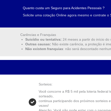
Quanto custa um Seguro para Acidentes Pessoais ?
Solicite uma cotação Online agora mesmo e contrate o 
Carências e Franquias
Suicídio ou tentativa:
24 meses a partir do início do
Outras causas:
Não existe carência, a proteção é ime
Não existem franquias
: não será descontado nenhum
Sorteios:
Você concorre a R$ 5 mil pela loteria federal
sorteado,
continua participando dos próximos sorteios 
vezes!
Atenção: Você não pode estar com o pagamen