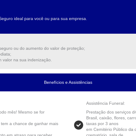
Seguro ideal para você ou para sua empresa.
 seguro ou do aumento do valor de proteção;
diata;
 valor na sua indenização.
Benefícios e Assistências
Assistência Funeral:
 todo mês! Mesmo se for
Prestação dos serviços d
Brasil, caixão, flores, ca
e tem a chance de ganhar mais
taxas por 3 anos
em Cemitério Público da 
to em atraso para receber
crematório, sala de