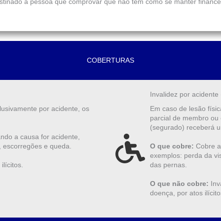
á destinado à pessoa que comprovar que não tem como se manter financ
COBERTURAS
Invalidez por acidente 
usivamente por acidente, os
Em caso de lesão física
parcial de membro ou 
(segurado) receberá u
do a causa for acidente,
o, escorregões e queda.
O que cobre:
Cobre a
exemplos: perda da vi
lícitos.
das pernas.
O que não cobre:
Inv
doença, por atos ilícito