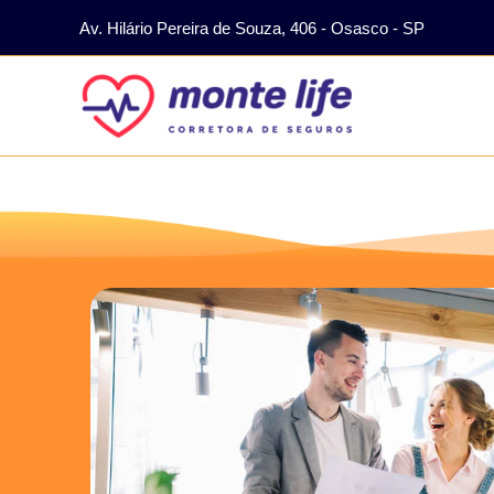
Ir
Av. Hilário Pereira de Souza, 406 - Osasco - SP
para
o
conteúdo